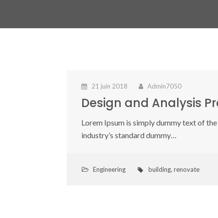
21 juin 2018
Admin7050
Design and Analysis Pr
Lorem Ipsum is simply dummy text of the 
industry’s standard dummy…
Engineering
building
,
renovate