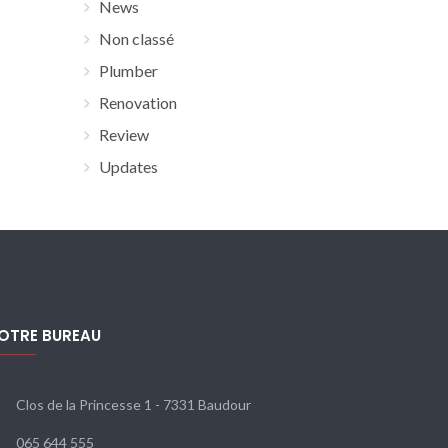
News
Non classé
Plumber
Renovation
Review
Updates
OTRE BUREAU
Clos de la Princesse 1 - 7331 Baudour
065 644 555